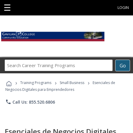
☰
LOGIN
Search
Go
Career
Training
›
›
›
Programs
Training Programs
Small Business
Esenciales de
Negocios Digitales para Emprendedores
phone
Call Us: 855.520.6806
Esenciales de Negocios Digitales