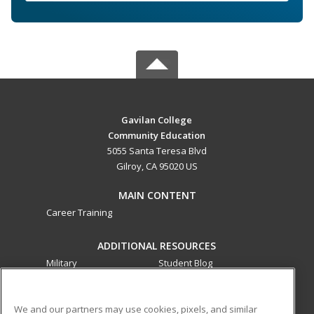
Gavilan College
Community Education
5055 Santa Teresa Blvd
Gilroy, CA 95020 US
MAIN CONTENT
Career Training
ADDITIONAL RESOURCES
Military
Student Blog
Financial Assistance
Help
We and our partners may use cookies, pixels, and similar