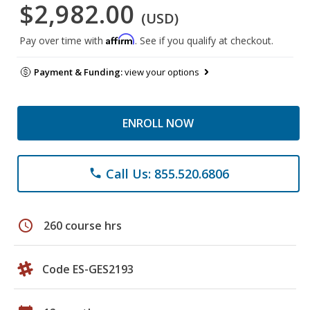
$2,982.00
(USD)
Affirm
Pay over time with
. See if you qualify at checkout.
Payment & Funding:
view your options
ENROLL NOW
Call Us: 855.520.6806
phone
schedule
260 course hrs
Code ES-GES2193