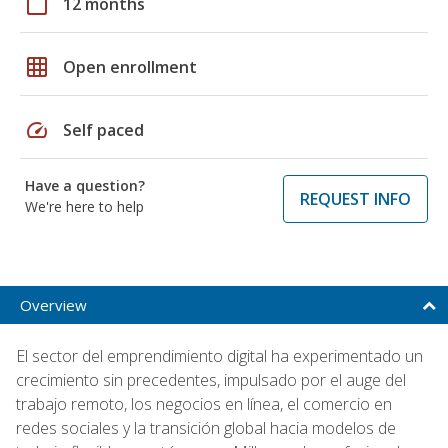
calendar_today
12 months
grid_on
Open enrollment
speed
Self paced
Have a question?
REQUEST INFO
We're here to help
Overview
El sector del emprendimiento digital ha experimentado un
crecimiento sin precedentes, impulsado por el auge del
trabajo remoto, los negocios en línea, el comercio en
redes sociales y la transición global hacia modelos de