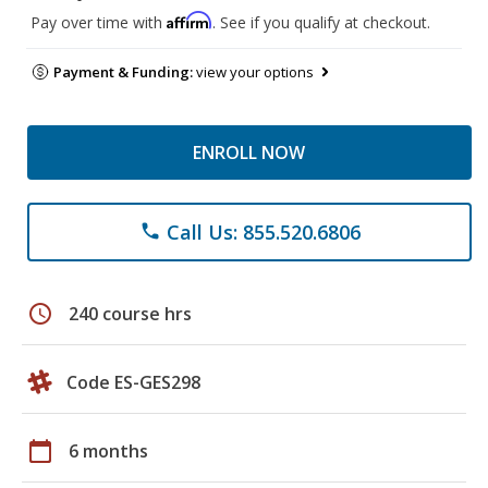
Affirm
Pay over time with
. See if you qualify at checkout.
Payment & Funding:
view your options
ENROLL NOW
Call Us: 855.520.6806
phone
schedule
240 course hrs
Code ES-GES298
calendar_today
6 months