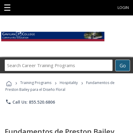
☰
LOGIN
Search
Go
Career
Training
›
›
›
Programs
Training Programs
Hospitality
Fundamentos de
Preston Bailey para el Diseño Floral
phone
Call Us: 855.520.6806
Fundamentos de Preston Bailey