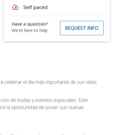
speed
Self paced
Have a question?
REQUEST INFO
We're here to help
a celebrar el día más importante de sus vidas.
ución de bodas y eventos especiales. Este
dará la oportunidad de poner sus nuevas