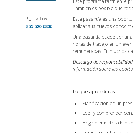
Este programa también le pr
También es posible que recib
Esta pasantía es una oportun
phone
Call Us:
aplicar sus nuevos conocimi
855.520.6806
Una pasantía puede ser una 
horas de trabajo en un even
remuneradas. En muchos cas
Descargo de responsabilidad
información sobre las oportu
Lo que aprenderás
Planificación de un pre
Leer y comprender cont
Elegir elementos de diseñ
Comprender las seis eta