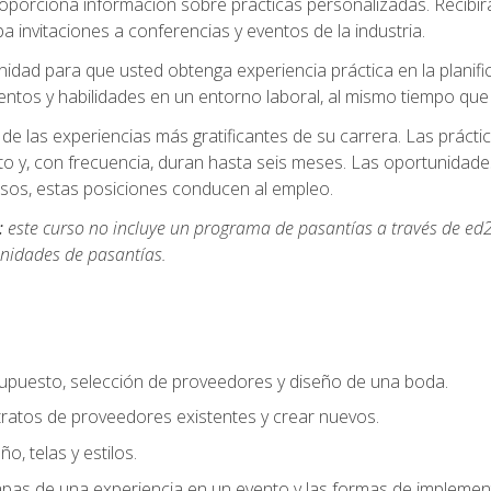
oporciona información sobre prácticas personalizadas. Recibirá
a invitaciones a conferencias y eventos de la industria.
idad para que usted obtenga experiencia práctica en la planifi
entos y habilidades en un entorno laboral, al mismo tiempo qu
de las experiencias más gratificantes de su carrera. Las práct
to y, con frecuencia, duran hasta seis meses. Las oportunida
os, estas posiciones conducen al empleo.
:
este curso no incluye un programa de pasantías a través de ed2
nidades de pasantías.
supuesto, selección de proveedores y diseño de una boda.
ratos de proveedores existentes y crear nuevos.
o, telas y estilos.
pas de una experiencia en un evento y las formas de implement