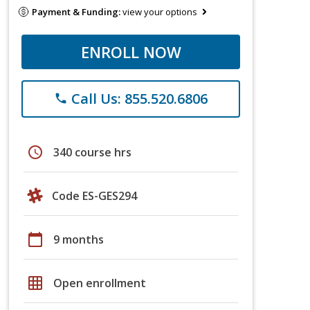
Payment & Funding:
view your options
ENROLL NOW
Call Us: 855.520.6806
phone
schedule
340 course hrs
Code ES-GES294
calendar_today
9 months
grid_on
Open enrollment