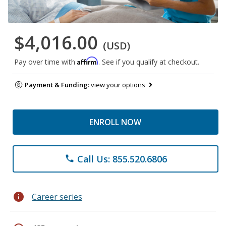
$4,016.00
(USD)
Affirm
Pay over time with
. See if you qualify at checkout.
Payment & Funding:
view your options
ENROLL NOW
Call Us: 855.520.6806
phone
info
Career series