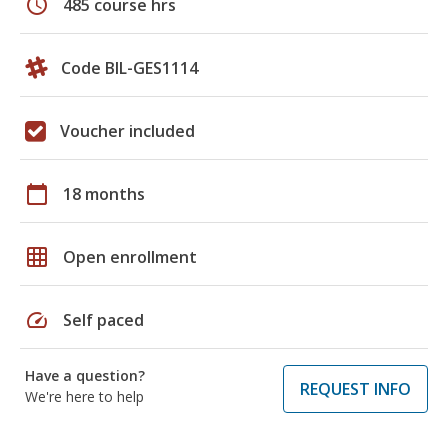
schedule
485 course hrs
Code BIL-GES1114
Voucher included
calendar_today
18 months
grid_on
Open enrollment
speed
Self paced
Have a question?
REQUEST INFO
We're here to help