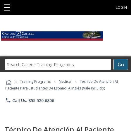
☰
LOGIN
Search
Go
Career
Training
›
›
›
Programs
Training Programs
Medical
Técnico De Atención Al
Paciente Para Estudiantes De Español A Inglés (Vale Incluido)
phone
Call Us: 855.520.6806
Técnico De Atención Al Paciente