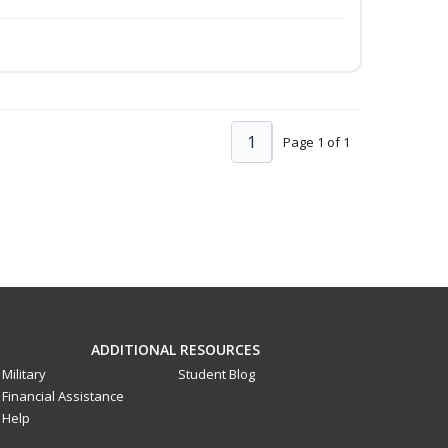
1
Page 1 of 1
ADDITIONAL RESOURCES
Military
Student Blog
Financial Assistance
Help