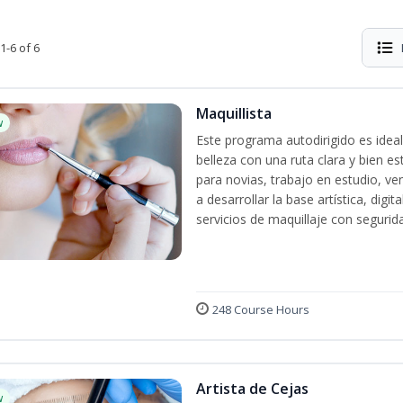
1-6 of 6
Maquillista
w
Este programa autodirigido es ideal
belleza con una ruta clara y bien e
para novias, trabajo en estudio, ven
a desarrollar la base artística, dig
servicios de maquillaje con segurida
248 Course Hours
Artista de Cejas
w