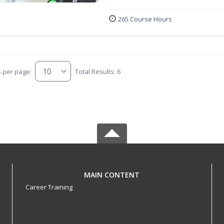
265 Course Hours
s per page:
Total Results: 6
MAIN CONTENT
Career Training