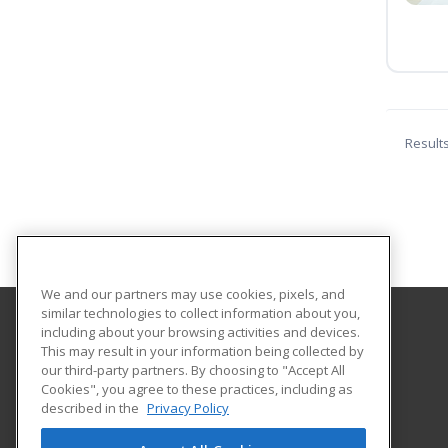
Result
We and our partners may use cookies, pixels, and
similar technologies to collect information about you,
including about your browsing activities and devices.
Gavilan College
This may result in your information being collected by
Community Education
our third-party partners. By choosing to "Accept All
Cookies", you agree to these practices, including as
5055 Santa Teresa Blvd
described in the
Privacy Policy
Gilroy, CA 95020 US